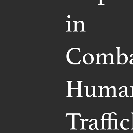
in
Comba
Huma
Traffi