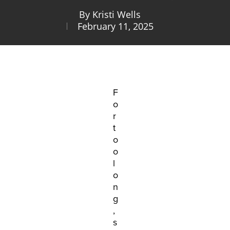
By
Kristi Wells
February 11, 2025
F
o
r
t
o
o
l
o
n
g
,
s